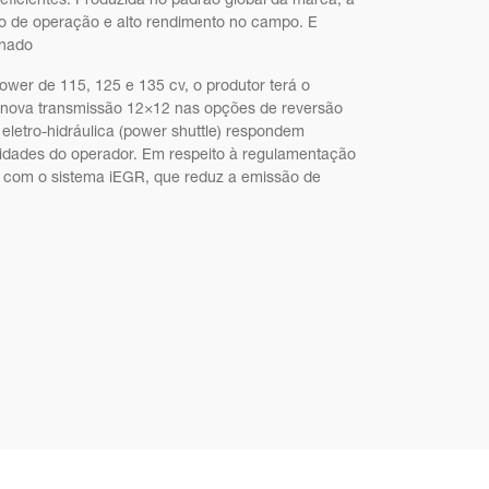
ficientes. Produzida no padrão global da marca, a
to de operação e alto rendimento no campo. E
inado
wer de 115, 125 e 135 cv, o produtor terá o
 nova transmissão 12×12 nas opções de reversão
eletro-hidráulica (power shuttle) respondem
sidades do operador. Em respeito à regulamentação
 com o sistema iEGR, que reduz a emissão de