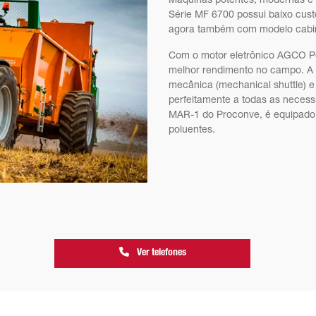
Máquinas potentes, modernas e e
Série MF 6700 possui baixo cus
agora também com modelo cab
Com o motor eletrônico AGCO Po
melhor rendimento no campo. A
mecânica (mechanical shuttle) e 
perfeitamente a todas as neces
MAR-1 do Proconve, é equipado
poluentes.
Ver telefones