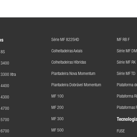
Série MF 8225HD
MF RB F
os
Colheitadeiras Axiais
Série MF DM
 8S
Colheitadeiras Híbridas
Série MF RK
F 3400
Plantadeira Nova Momentum
Série MF TD
 3300 Xtra
Plantadeira Dobrável Momentum
Plataforma d
F 4400
MF 100
Plataforma R
F 4300
MF 200
Plataformas F
F 4700
MF 300
Tecnologia
F 5700
MF 500
F 6700
FUSE