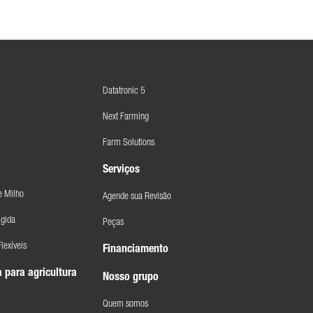
Datatronic 5
Next Farming
Farm Solutions
Serviços
e Milho
Agende sua Revisão
ígida
Peças
lexíveis
Financiamento
 para agricultura
Nosso grupo
Quem somos