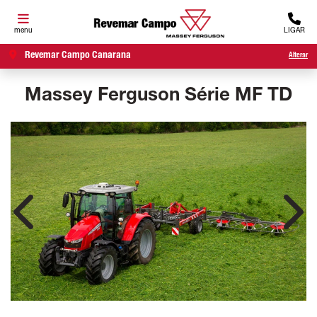
menu
LIGAR
Revemar Campo Canarana
Alterar
Massey Ferguson
Série MF TD
Anterior
Próx