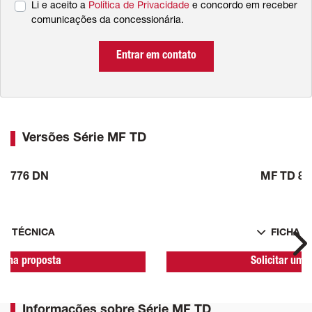
Li e aceito a
Política de Privacidade
e concordo em receber
comunicações da concessionária.
Entrar em contato
Versões Série MF TD
D 776 DN
MF TD 86
HA TÉCNICA
FICHA T
Ne
r uma proposta
Solicitar uma
Informações sobre Série MF TD