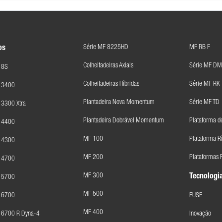
Série MF 8225HD
MF RB F
os
Colheitadeiras Axiais
Série MF DM
 8S
Colheitadeiras Híbridas
Série MF RK
F 3400
Plantadeira Nova Momentum
Série MF TD
 3300 Xtra
Plantadeira Dobrável Momentum
Plataforma d
F 4400
MF 100
Plataforma R
F 4300
MF 200
Plataformas F
F 4700
MF 300
Tecnologia
F 5700
MF 500
F 6700
FUSE
MF 400
 6700 R Dyna-4
Inovação