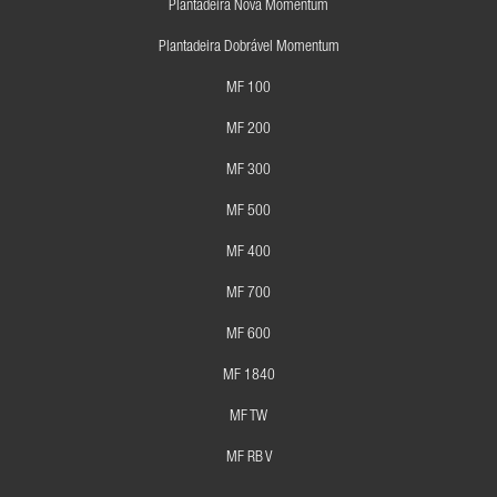
Plantadeira Nova Momentum
Plantadeira Dobrável Momentum
MF 100
MF 200
MF 300
MF 500
MF 400
MF 700
MF 600
MF 1840
MF TW
MF RB V