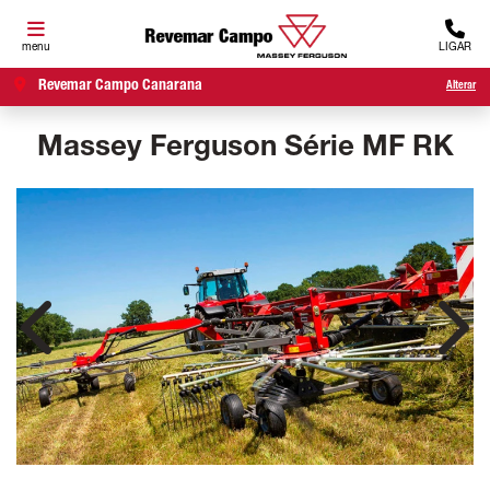
menu
LIGAR
Revemar Campo Canarana
Alterar
Massey Ferguson
Série MF RK
Anterior
Próx