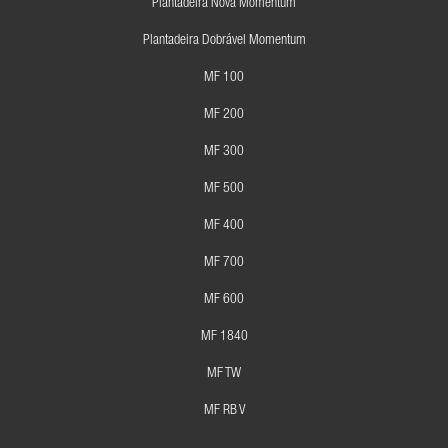
Plantadeira Nova Momentum
Plantadeira Dobrável Momentum
MF 100
MF 200
MF 300
MF 500
MF 400
MF 700
MF 600
MF 1840
MF TW
MF RB V