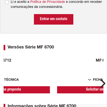
Li e aceito a
Política de Privacidade
e concordo em receber
comunicações da concessionária.
Entrar em contato
Versões Série MF 6700
F 6712
MF 67
HA TÉCNICA
FICHA T
Ne
r uma proposta
Solicitar uma
Informações sobre Série MF 6700