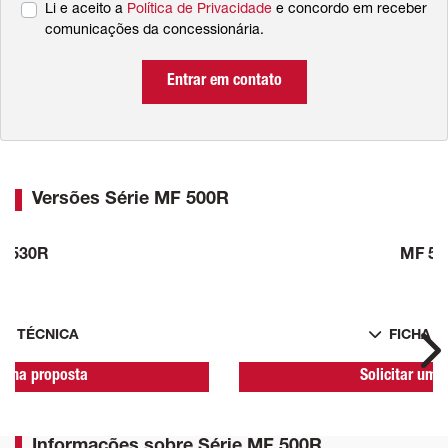
Li e aceito a
Política de Privacidade
e concordo em receber
comunicações da concessionária.
Entrar em contato
Versões Série MF 500R
F 530R
MF 53
HA TÉCNICA
FICHA T
Ne
r uma proposta
Solicitar uma
Informações sobre Série MF 500R