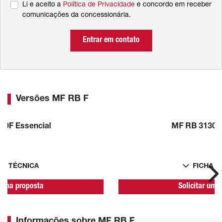
Li e aceito a
Política de Privacidade
e concordo em receber
comunicações da concessionária.
Entrar em contato
Versões MF RB F
30F Essencial
MF RB 3130F 
HA TÉCNICA
FICHA T
Ne
r uma proposta
Solicitar uma
Informações sobre MF RB F