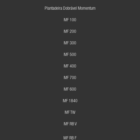
Plantadeira Dobrável Momentum
MF 100
MF 200
MF 300
MF 500
MF 400
MF 700
MF 600
MF 1840
MF TW
MF RB V
MF RB F