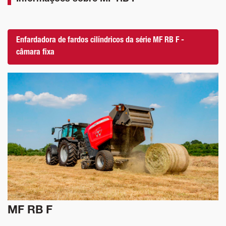
Enfardadora de fardos cilíndricos da série MF RB F -
câmara fixa
MF RB F