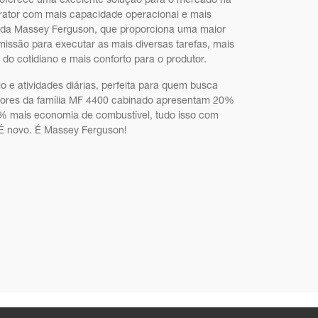
oferece uma excelente solução para o mercado na
trator com mais capacidade operacional e mais
o da Massey Ferguson, que proporciona uma maior
nsmissão para executar as mais diversas tarefas, mais
do cotidiano e mais conforto para o produtor.
io e atividades diárias, perfeita para quem busca
tores da família MF 4400 cabinado apresentam 20%
0% mais economia de combustível, tudo isso com
 É novo. É Massey Ferguson!