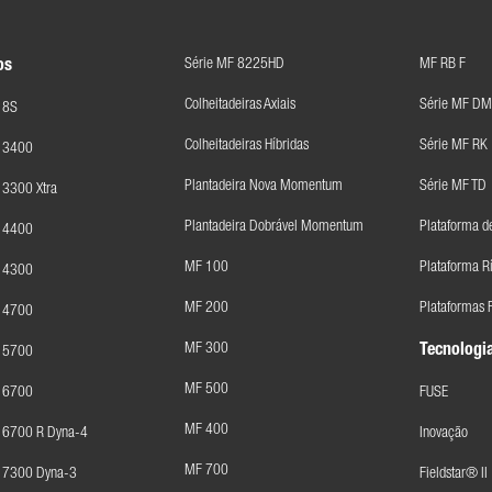
Série MF 8225HD
MF RB F
os
Colheitadeiras Axiais
Série MF DM
 8S
Colheitadeiras Híbridas
Série MF RK
F 3400
Plantadeira Nova Momentum
Série MF TD
 3300 Xtra
Plantadeira Dobrável Momentum
Plataforma d
F 4400
MF 100
Plataforma R
F 4300
MF 200
Plataformas F
F 4700
MF 300
Tecnologia
F 5700
MF 500
F 6700
FUSE
MF 400
 6700 R Dyna-4
Inovação
MF 700
F 7300 Dyna-3
Fieldstar® II