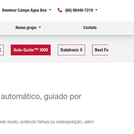
Revemar Campo Água Boa
(66) 98446-7219
Nosso grupo
Contato
K
Auto-Guide™ 3000
Datatronic 5
Next Farming
F
automático, guiado por
ado exato, evitando falhas ou sobreposição, além