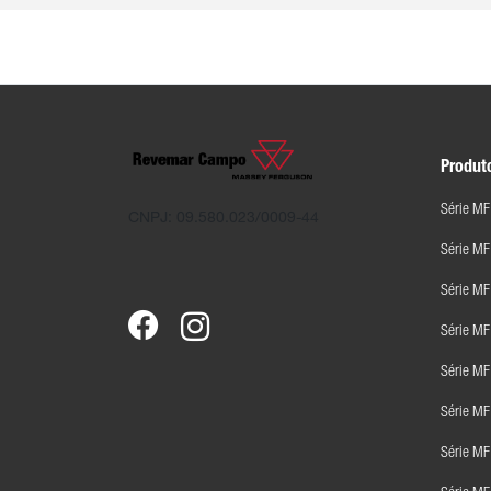
Produt
Série MF
CNPJ: 09.580.023/0009-44
Série M
Série MF
Série M
Série M
Série M
Série M