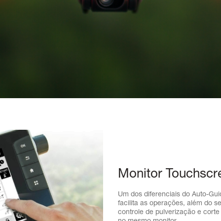
Monitor Touchscr
Um dos diferenciais do Auto-Gui
facilita as operações, além do se
controle de pulverização e cort