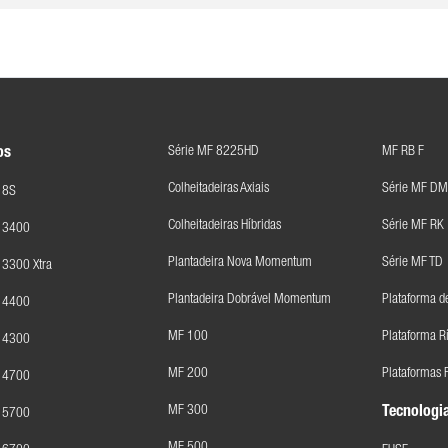
Série MF 8225HD
MF RB F
os
Colheitadeiras Axiais
Série MF DM
 8S
Colheitadeiras Híbridas
Série MF RK
F 3400
Plantadeira Nova Momentum
Série MF TD
 3300 Xtra
Plantadeira Dobrável Momentum
Plataforma d
F 4400
MF 100
Plataforma R
F 4300
MF 200
Plataformas F
F 4700
MF 300
Tecnologia
F 5700