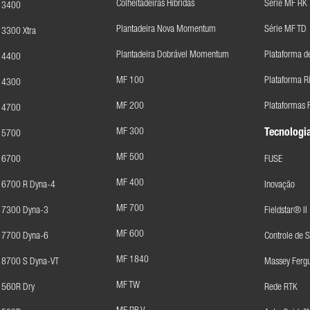
Colheitadeiras Híbridas
Série MF RK
F 3400
Plantadeira Nova Momentum
Série MF TD
 3300 Xtra
Plantadeira Dobrável Momentum
Plataforma d
F 4400
MF 100
Plataforma R
F 4300
MF 200
Plataformas F
F 4700
MF 300
Tecnologia
F 5700
MF 500
F 6700
FUSE
MF 400
 6700 R Dyna-4
Inovação
MF 700
F 7300 Dyna-3
Fieldstar® II
MF 600
F 7700 Dyna-6
Controle de 
MF 1840
 8700 S Dyna-VT
Massey Fergu
MF TW
 560R Dry
Rede RTK