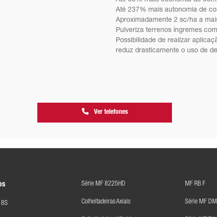
Até 237% mais autonomia de co
Aproximadamente 2 sc/ha a mais
Pulveriza terrenos íngremes com
Possibilidade de realizar aplica
reduz drasticamente o uso de de
Ver telefones
Série MF 8225HD
MF RB F
os
Colheitadeiras Axiais
Série MF DM
 8S