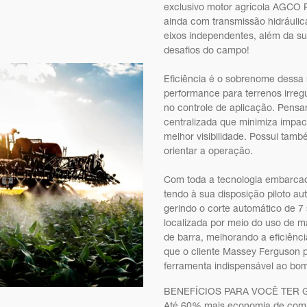
exclusivo motor agrícola AGCO P
ainda com transmissão hidráulic
eixos independentes, além da s
desafios do campo!
Eficiência é o sobrenome dessa 
performance para terrenos irregu
no controle de aplicação. Pensa
centralizada que minimiza impac
melhor visibilidade. Possui tam
orientar a operação.
Com toda a tecnologia embarcada
tendo à sua disposição piloto a
gerindo o corte automático de 7 
localizada por meio do uso de m
de barra, melhorando a eficiênc
que o cliente Massey Ferguson p
ferramenta indispensável ao bo
BENEFÍCIOS PARA VOCÊ TER G
Até 60% mais economia de comb