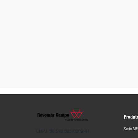
Produt
Série MF
CNPJ: 09.580.023/0009-44