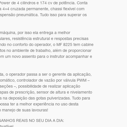
ower de 4 cilindros e 174 cv de potência. Conta
a 4×4 cruzada permanente, chassi flexível com
uspensão pneumática. Tudo isso para superar os
máquina, por isso ela entrega a melhor
lares, resistência estrutural e respostas precisas
ndo no conforto do operador, o MF 8225 tem cabine
tos no ambiente de trabalho, além de proporcionar
bém um novo assento para o instrutor acompanhar e
, o operador passa a ser o gerente da aplicação,
utomático, controlador de vazão por válvula PWM –
seções –, possibilidade de realizar aplicação
apas de prescrição, sensor de altura e nivelamento
ia na deposição das gotas pulverizadas. Tudo para
ossa ter a melhor experiência no uso desta
m manejo de suas lavouras!
ANHOS REAIS NO SEU DIA A DIA:
ustível