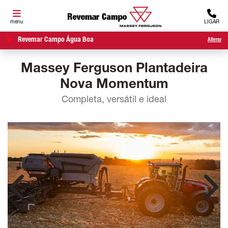
menu
LIGAR
Revemar Campo Água Boa
Alterar
Massey Ferguson
Plantadeira
Nova Momentum
Completa, versátil e ideal
Anterior
Próx