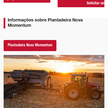
Solicitar uma
Informações sobre Plantadeira Nova
Momentum
Plantadeira Nova Momentum