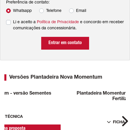
Preferência de contato:
Whatsapp
Telefone
Email
Li e aceito a
Política de Privacidade
e concordo em receber
comunicações da concessionária.
Entrar em contato
Versões Plantadeira Nova Momentum
tum - versão Sementes
Plantadeira Momentum 
Fertiliz
HA TÉCNICA
FICHA T
Ne
r uma proposta