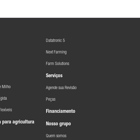
Datatronic 5
Next Farming
Farm Solutions
Serviços
e Milho
Agende sua Revisão
ígida
Peças
lexíveis
Financiamento
 para agricultura
Nosso grupo
Quem somos