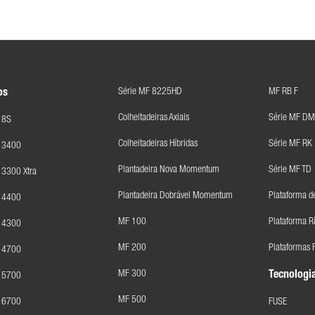
Série MF 8225HD
MF RB F
os
Colheitadeiras Axiais
Série MF DM
 8S
Colheitadeiras Híbridas
Série MF RK
F 3400
Plantadeira Nova Momentum
Série MF TD
 3300 Xtra
Plantadeira Dobrável Momentum
Plataforma d
F 4400
MF 100
Plataforma R
F 4300
MF 200
Plataformas F
F 4700
MF 300
Tecnologia
F 5700
MF 500
F 6700
FUSE