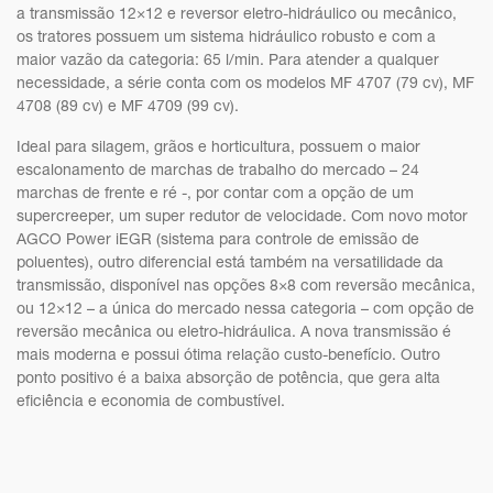
a transmissão 12×12 e reversor eletro-hidráulico ou mecânico,
os tratores possuem um sistema hidráulico robusto e com a
maior vazão da categoria: 65 l/min. Para atender a qualquer
necessidade, a série conta com os modelos MF 4707 (79 cv), MF
4708 (89 cv) e MF 4709 (99 cv).
Ideal para silagem, grãos e horticultura, possuem o maior
escalonamento de marchas de trabalho do mercado – 24
marchas de frente e ré -, por contar com a opção de um
supercreeper, um super redutor de velocidade. Com novo motor
AGCO Power iEGR (sistema para controle de emissão de
poluentes), outro diferencial está também na versatilidade da
transmissão, disponível nas opções 8×8 com reversão mecânica,
ou 12×12 – a única do mercado nessa categoria – com opção de
reversão mecânica ou eletro-hidráulica. A nova transmissão é
mais moderna e possui ótima relação custo-benefício. Outro
ponto positivo é a baixa absorção de potência, que gera alta
eficiência e economia de combustível.