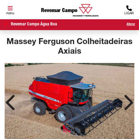
menu
LIGAR
Revemar Campo Água Boa
Alterar
Massey Ferguson
Colheitadeiras
Axiais
Anterior
Próx