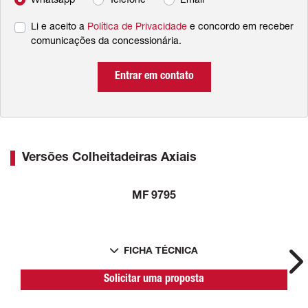
Whatsapp
Telefone
Email
Li e aceito a
Política de Privacidade
e concordo em receber
comunicações da concessionária.
Entrar em contato
Versões Colheitadeiras Axiais
MF 9795
FICHA TÉCNICA
Ne
Solicitar uma proposta