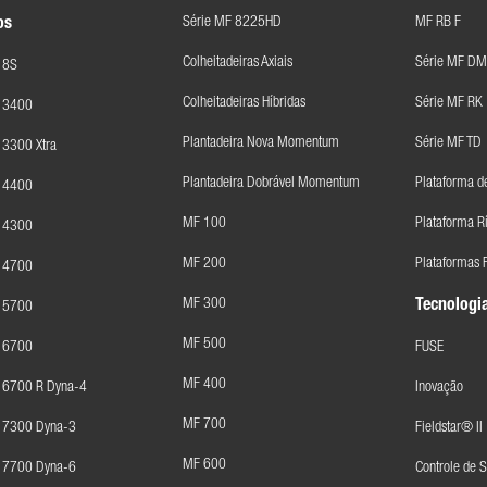
Série MF 8225HD
MF RB F
os
Colheitadeiras Axiais
Série MF DM
 8S
Colheitadeiras Híbridas
Série MF RK
F 3400
Plantadeira Nova Momentum
Série MF TD
 3300 Xtra
Plantadeira Dobrável Momentum
Plataforma d
F 4400
MF 100
Plataforma R
F 4300
MF 200
Plataformas F
F 4700
MF 300
Tecnologia
F 5700
MF 500
F 6700
FUSE
MF 400
 6700 R Dyna-4
Inovação
MF 700
F 7300 Dyna-3
Fieldstar® II
MF 600
F 7700 Dyna-6
Controle de 