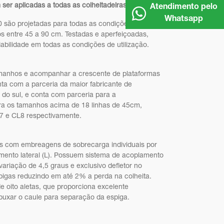
ser aplicadas a todas as colheitadeiras do Brasil
Atendimento pelo
Whatsapp
 são projetadas para todas as condições de
s entre 45 a 90 cm. Testadas e aperfeiçoadas,
iabilidade em todas as condições de utilização.
tamanhos e acompanhar a crescente de plataformas
ta com a parceria da maior fabricante de
 do sul, e conta com parceria para a
ra os tamanhos acima de 18 linhas de 45cm,
7 e CL8 respectivamente.
has com embreagens de sobrecarga individuais por
namento lateral (L). Possuem sistema de acoplamento
riação de 4,5 graus e exclusivo defletor no
spigas reduzindo em até 2% a perda na colheita.
e oito aletas, que proporciona excelente
puxar o caule para separação da espiga.