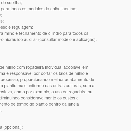
de serrilha;
para todos os modelos de colheitadeiras;
e;
s;
cesso e regulagem;
ra milho e fechamento de cilindro para todos os
ro hidráulico auxiliar (consultar modelo e aplicação).
 de milho com roçadeira individual acoplável em
ma é responsável por cortar os talos de milho e
o processo, proporcionando melhor acabamento de
um plantio mais uniforme das outras culturas, sem a
esteva, como por exemplo, o uso de roçadeira ou
r, diminuindo consideravelmente os custos e
ento de tempo de plantio dentro da janela
.
a (opcional);