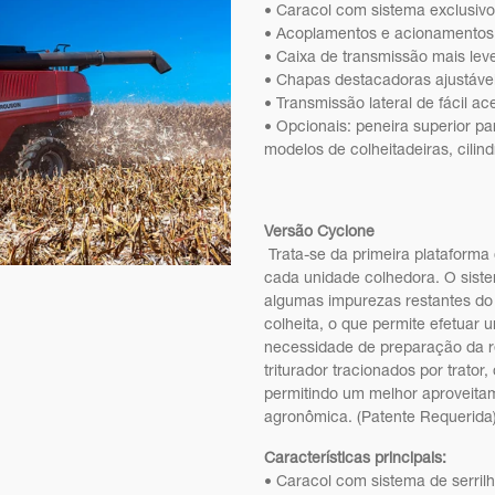
• Caracol com sistema exclusivo 
• Acoplamentos e acionamentos 
• Caixa de transmissão mais lev
• Chapas destacadoras ajustávei
• Transmissão lateral de fácil a
• Opcionais: peneira superior pa
modelos de colheitadeiras, cilind
Versão Cyclone
Trata-se da primeira plataforma
cada unidade colhedora. O siste
algumas impurezas restantes d
colheita, o que permite efetuar 
necessidade de preparação da r
triturador tracionados por trato
permitindo um melhor aproveitam
agronômica. (Patente Requerida)
Características principais:
• Caracol com sistema de serrilh