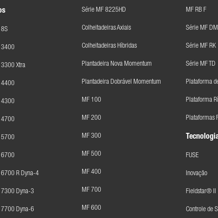
Série MF 8225HD
MF RB F
os
Colheitadeiras Axiais
Série MF DM
 8S
Colheitadeiras Híbridas
Série MF RK
F 3400
Plantadeira Nova Momentum
Série MF TD
 3300 Xtra
Plantadeira Dobrável Momentum
Plataforma d
F 4400
MF 100
Plataforma R
F 4300
MF 200
Plataformas F
F 4700
MF 300
Tecnologia
F 5700
MF 500
F 6700
FUSE
MF 400
 6700 R Dyna-4
Inovação
MF 700
F 7300 Dyna-3
Fieldstar® II
MF 600
F 7700 Dyna-6
Controle de 