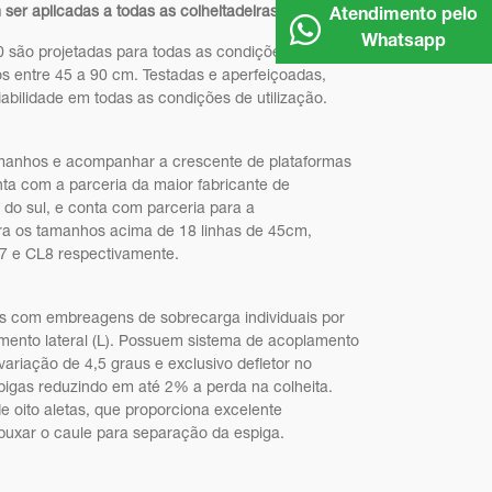
ser aplicadas a todas as colheitadeiras do Brasil
Atendimento pelo
Whatsapp
 são projetadas para todas as condições de
s entre 45 a 90 cm. Testadas e aperfeiçoadas,
iabilidade em todas as condições de utilização.
tamanhos e acompanhar a crescente de plataformas
ta com a parceria da maior fabricante de
 do sul, e conta com parceria para a
ra os tamanhos acima de 18 linhas de 45cm,
7 e CL8 respectivamente.
has com embreagens de sobrecarga individuais por
namento lateral (L). Possuem sistema de acoplamento
riação de 4,5 graus e exclusivo defletor no
spigas reduzindo em até 2% a perda na colheita.
e oito aletas, que proporciona excelente
puxar o caule para separação da espiga.