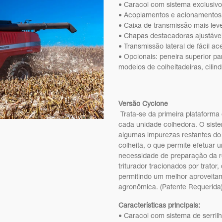
• Caracol com sistema exclusivo 
• Acoplamentos e acionamentos 
• Caixa de transmissão mais lev
• Chapas destacadoras ajustávei
• Transmissão lateral de fácil a
• Opcionais: peneira superior pa
modelos de colheitadeiras, cilind
Versão Cyclone
Trata-se da primeira plataforma
cada unidade colhedora. O siste
algumas impurezas restantes d
colheita, o que permite efetuar 
necessidade de preparação da r
triturador tracionados por trato
permitindo um melhor aproveitam
agronômica. (Patente Requerida)
Características principais:
• Caracol com sistema de serrilh