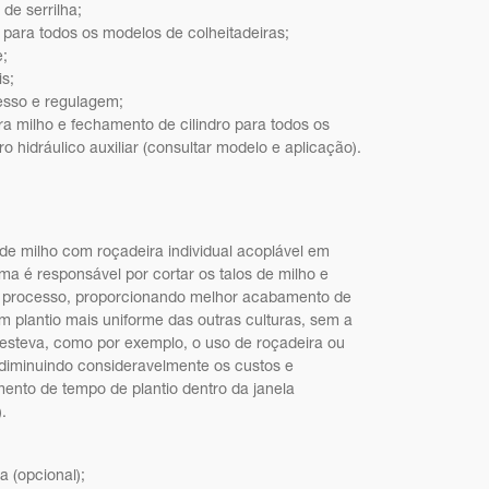
de serrilha;
para todos os modelos de colheitadeiras;
e;
s;
cesso e regulagem;
ra milho e fechamento de cilindro para todos os
ro hidráulico auxiliar (consultar modelo e aplicação).
 de milho com roçadeira individual acoplável em
ma é responsável por cortar os talos de milho e
o processo, proporcionando melhor acabamento de
um plantio mais uniforme das outras culturas, sem a
esteva, como por exemplo, o uso de roçadeira ou
r, diminuindo consideravelmente os custos e
ento de tempo de plantio dentro da janela
.
a (opcional);