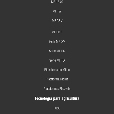
MF 1840
MF TW
MF RB V
MF RB F
Série MF DM
Série MF RK
Série MF TD
Plataforma de Milho
Plataforma Rígida
Plataformas Flexíveis
Tecnologia para agricultura
FUSE