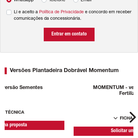
Whatsapp
Telefone
Email
Li e aceito a
Política de Privacidade
e concordo em receber
comunicações da concessionária.
Entrar em contato
Versões Plantadeira Dobrável Momentum
versão Sementes
MOMENTUM - vers
Fertiliz
HA TÉCNICA
FICHA T
Ne
r uma proposta
Solicitar uma