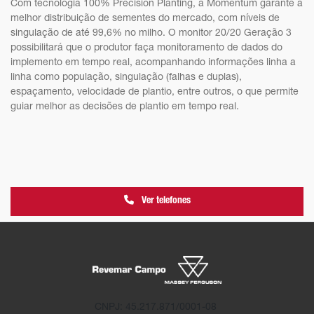
Com tecnologia 100% Precision Planting, a Momentum garante a
melhor distribuição de sementes do mercado, com níveis de
singulação de até 99,6% no milho. O monitor 20/20 Geração 3
possibilitará que o produtor faça monitoramento de dados do
implemento em tempo real, acompanhando informações linha a
linha como população, singulação (falhas e duplas),
espaçamento, velocidade de plantio, entre outros, o que permite
guiar melhor as decisões de plantio em tempo real.
Ver telefones
CNPJ: 45.217.871/0001-08