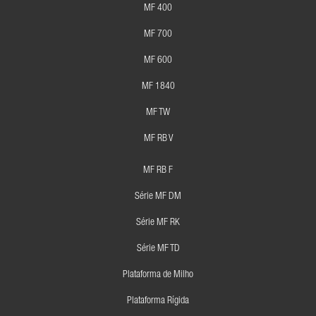
MF 400
MF 700
MF 600
MF 1840
MF TW
MF RB V
MF RB F
Série MF DM
Série MF RK
Série MF TD
Plataforma de Milho
Plataforma Rígida