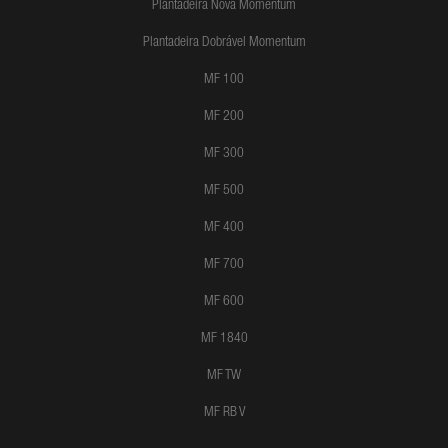
Plantadeira Nova Momentum
Plantadeira Dobrável Momentum
MF 100
MF 200
MF 300
MF 500
MF 400
MF 700
MF 600
MF 1840
MF TW
MF RB V