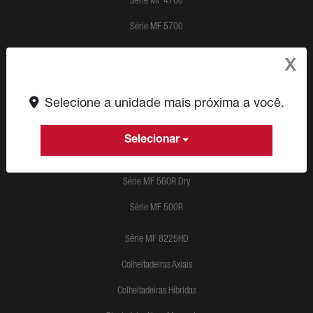
Série MF 4700
Série MF 5700
Série MF 6700
X
Série MF 6700 R Dyna-4
Selecione a unidade mais próxima a você.
Série MF 7300 Dyna-3
Série MF 7700 Dyna-6
Selecionar
Série MF 8700 S Dyna-VT
Série MF 560R Dry
Série MF 500R
Série MF 8225HD
Colheitadeiras Axiais
Colheitadeiras Híbridas