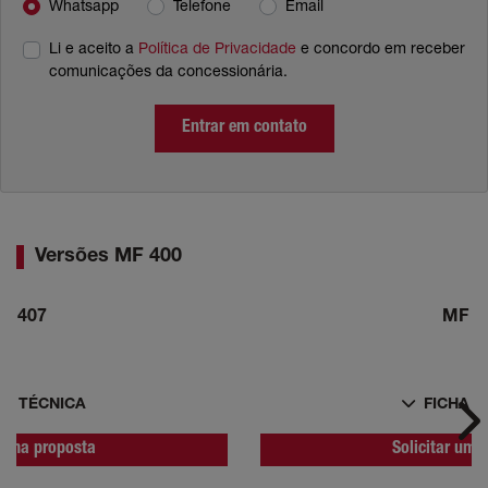
Whatsapp
Telefone
Email
Li e aceito a
Política de Privacidade
e concordo em receber
comunicações da concessionária.
Entrar em contato
Versões MF 400
F 407
MF 4
HA TÉCNICA
FICHA T
Ne
r uma proposta
Solicitar uma