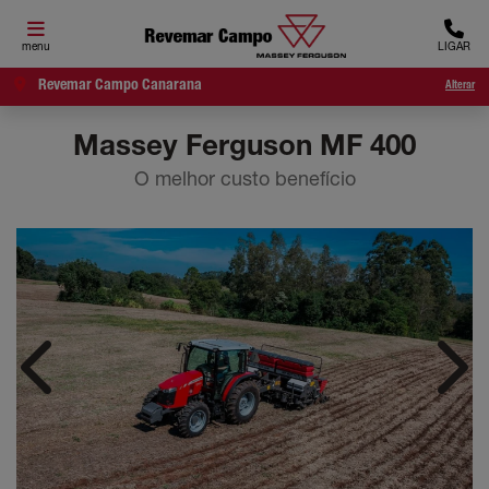
menu
LIGAR
Revemar Campo Canarana
Alterar
Massey Ferguson
MF 400
O melhor custo benefício
Anterior
Próx