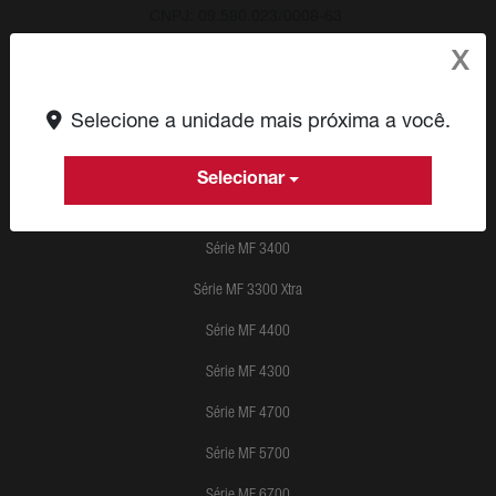
CNPJ: 09.580.023/0008-63
X
Selecione a unidade mais próxima a você.
Produtos
Selecionar
Série MF 8S
Série MF 3400
Série MF 3300 Xtra
Série MF 4400
Série MF 4300
Série MF 4700
Série MF 5700