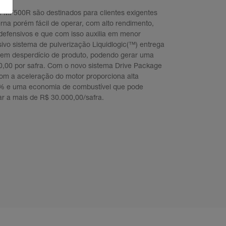
e MF500R são destinados para clientes exigentes
 porém fácil de operar, com alto rendimento,
defensivos e que com isso auxilia em menor
ivo sistema de pulverização Liquidlogic(™) entrega
 sem desperdício de produto, podendo gerar uma
,00 por safra. Com o novo sistema Drive Package
om a aceleração do motor proporciona alta
% e uma economia de combustível que pode
r a mais de R$ 30.000,00/safra.