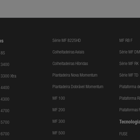
Série MF 8225HD
MF RB F
os
Colheitadeiras Axiais
Série MF DM
 8S
Colheitadeiras Híbridas
Série MF RK
F 3400
Plantadeira Nova Momentum
Série MF TD
 3300 Xtra
Plantadeira Dobrável Momentum
Plataforma d
F 4400
MF 100
Plataforma R
F 4300
MF 200
Plataformas F
F 4700
MF 300
Tecnologia
F 5700
MF 500
F 6700
FUSE