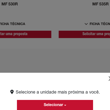
MF 530R
MF 535R
FICHA TÉCNICA
FICHA TÉC
itar uma proposta
Solicitar uma pr
Selecione a unidade mais próxima a você.
MF 500R
Selecionar