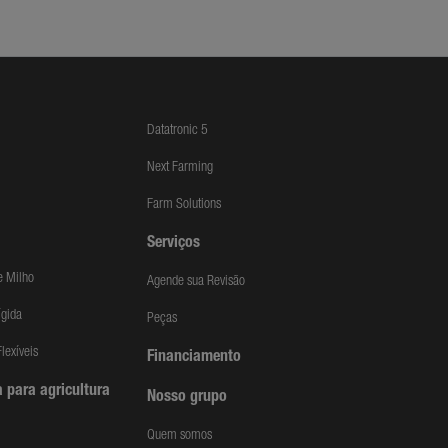
Datatronic 5
Next Farming
Farm Solutions
Serviços
e Milho
Agende sua Revisão
ígida
Peças
lexíveis
Financiamento
 para agricultura
Nosso grupo
Quem somos