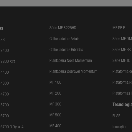
Série MF 8225HD
MF RB F
os
Colheitadeiras Axiais
Série MF DM
 8S
Colheitadeiras Híbridas
Série MF RK
F 3400
Plantadeira Nova Momentum
Série MF TD
 3300 Xtra
Plantadeira Dobrável Momentum
Plataforma d
F 4400
MF 100
Plataforma R
F 4300
MF 200
Plataformas F
F 4700
MF 300
Tecnologia
F 5700
MF 500
F 6700
FUSE
MF 400
 6700 R Dyna-4
Inovação