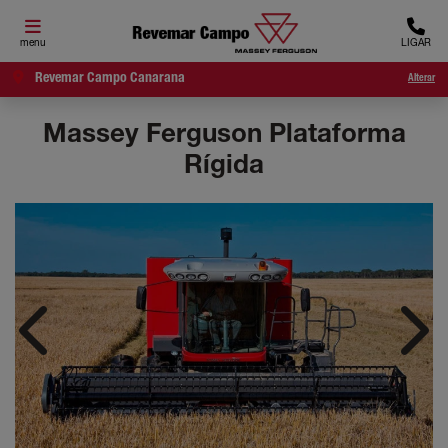
menu
LIGAR
Revemar Campo Canarana
Alterar
Massey Ferguson
Plataforma
Rígida
Anterior
Próx