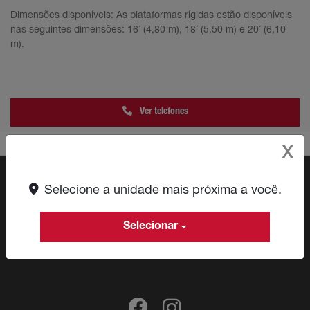
Dimensões disponíveis: As plataformas rígidas estão disponíveis
nas seguintes dimensões: 16´ (4,80 m), 18´ (5,50 m) e 20´ (6,10
m).
Ver telefones
X
Selecione a unidade mais próxima a você.
Selecionar
CNPJ: 09.580.023/0008-63