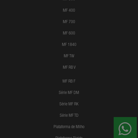
MF 400
MF 700
MF 600
MF 1840
MF TW
MF RB V
MF RB F
Série MF DM
Série MF RK
Série MF TD
Plataforma de Milho