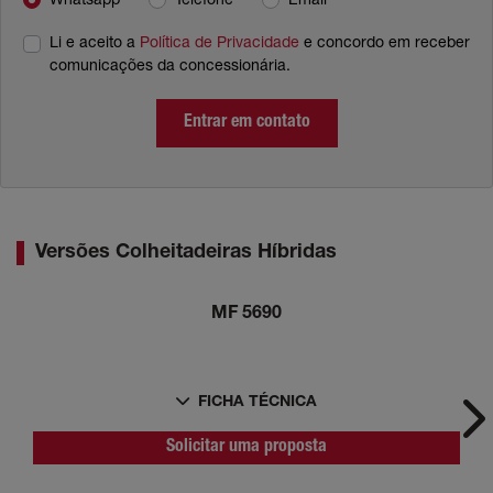
Whatsapp
Telefone
Email
Li e aceito a
Política de Privacidade
e concordo em receber
comunicações da concessionária.
Entrar em contato
Versões Colheitadeiras Híbridas
MF 5690
FICHA TÉCNICA
Ne
Solicitar uma proposta