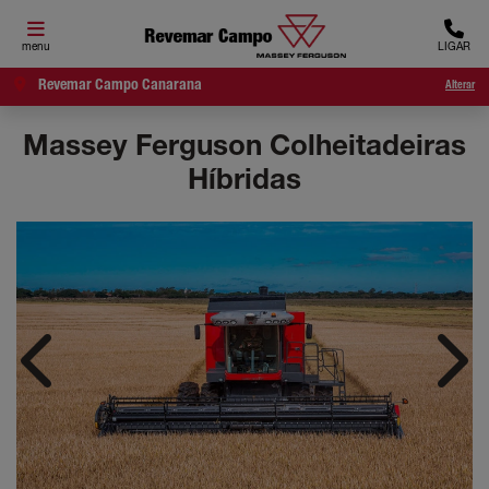
menu
LIGAR
Revemar Campo Canarana
Alterar
Massey Ferguson
Colheitadeiras
Híbridas
Anterior
Próx