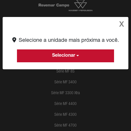
CNPJ: 09.580.023/0008-63
X
Selecione a unidade mais próxima a você.
Selecionar
Produtos
Série MF 8S
Série MF 3400
Série MF 3300 Xtra
Série MF 4400
Série MF 4300
Série MF 4700