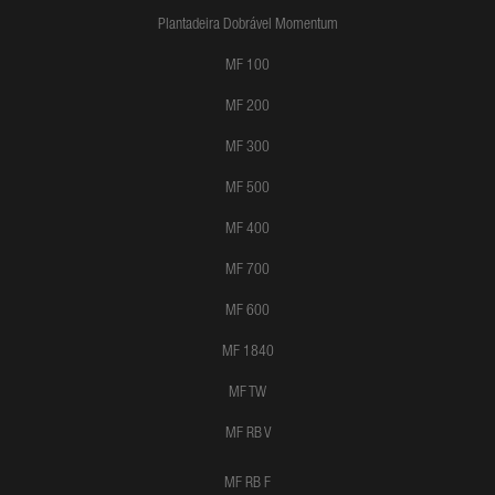
Plantadeira Dobrável Momentum
MF 100
MF 200
MF 300
MF 500
MF 400
MF 700
MF 600
MF 1840
MF TW
MF RB V
MF RB F