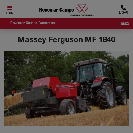
menu
LIGAR
Revemar Campo Canarana
Alterar
Massey Ferguson
MF 1840
Anterior
Próx