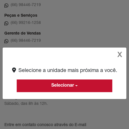
(66) 98446-7219
Peças e Serviços
(66) 99216-1258
Gerente de Vendas
(66) 98446-7219
Gerente de Peças
X
(94) 99183-6865
Gerente de Serviços
Selecione a unidade mais próxima a você.
(94) 99183-6865
Selecionar
Showroom
De segunda a sexta, das 8h às 18h.
Sábado, das 8h às 12h.
Entre em contato conosco através do E-mail