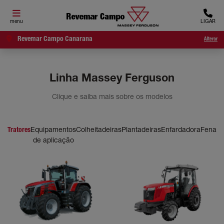
menu
LIGAR
Revemar Campo Canarana
Alterar
Linha Massey Ferguson
Clique e saiba mais sobre os modelos
Tratores
Equipamentos
Colheitadeiras
Plantadeiras
Enfardadora
Fenaç
de aplicação